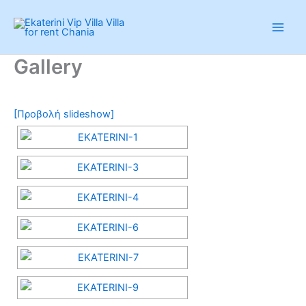
Μετάβαση
στο
περιεχόμενο
Gallery
[Προβολή slideshow]